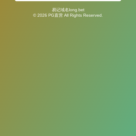
易记域名long.bet
© 2026 PG直营 All Rights Reserved.