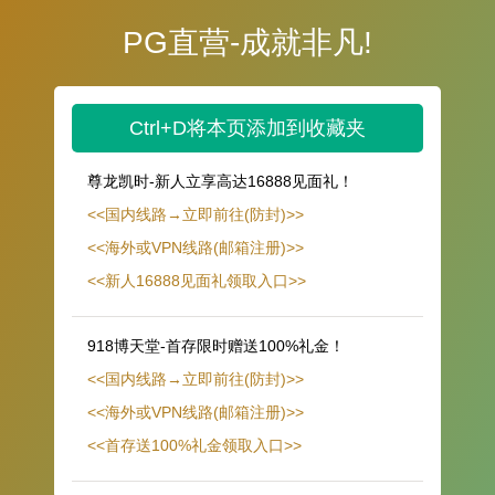
PG直营-成就非凡!
Ctrl+D将本页添加到收藏夹
尊龙凯时-新人立享高达16888见面礼！
<<国内线路→立即前往(防封)>>
<<海外或VPN线路(邮箱注册)>>
<<新人16888见面礼领取入口>>
918博天堂-首存限时赠送100%礼金！
<<国内线路→立即前往(防封)>>
<<海外或VPN线路(邮箱注册)>>
<<首存送100%礼金领取入口>>